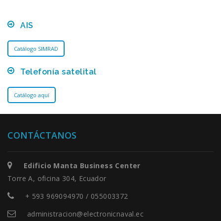
AIS
Catálogo SIMRAD
Telefonía satelital
Catálogo aquí
CONTÁCTANOS
Edificio Manta Business Center
Torre A, oficina 304, Ecuador
+ 593 969094970 / 055003372
administracion@electronicnaval.ec